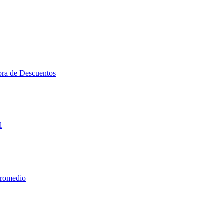
ora de Descuentos
l
Promedio